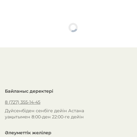
ЖАҢА
CITRON & BAIES ROSES Иіссуы, 100 мл
18 950
₸
Себетке қосу
СЫЙЛЫҚТАР БЕРЕМІЗ
ҚАЙТАРУ КЕПІЛДІГІ
Байланыс деректері
Көбірек білу
Көбірек білу
8 (727) 355-14-45
Дүйсенбіден сенбіге дейін Астана
уақытымен 8:00-ден 22:00-ге дейін
Әлеуметтік желілер