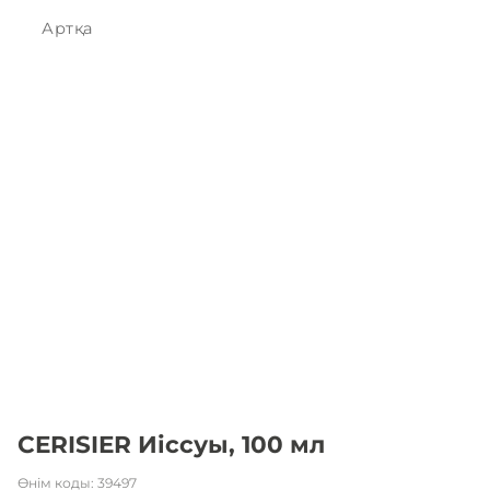
Артқа
CERISIER Иіссуы, 100 мл
Өнім коды
:
39497