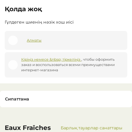
Қолда жоқ
Гүлдеген шиенің нәзік хош иісі
Алматы
Кіріңіз немесе &nbsp; тіркеліңіз
, чтобы оформить
заказ и воспользоваться всеми преимуществами
интернет-магазина
Сипаттама
96% ингредиентов натурального происхождения
Eaux Fraîches
<p> Ив Роше Маркасының парфюмерлері гүлдеген
Барлық тауарлар санаттары