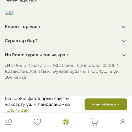
Клиенттер үшін
Сұрақтар бар?
Ив Роше туралы толығырақ
«Ив Роше Казахстан» ЖШС көш. Қабдолова, 050062,
Қазақстан, Алматы қ., Әуезов ауданы, 1 корпус, 16 үй,
204 кеңсе
Біз cookie файлдарын сайтты
жақсарту үшін пайдаланамыз
Мен келісемін
Толығырақ