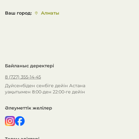
Ваш город
:
Алматы
СЫЙЛЫҚТАР БЕРЕМІЗ
ҚАЙТАРУ КЕПІЛДІГІ
Байланыс деректері
Көбірек білу
Көбірек білу
8 (727) 355-14-45
Дүйсенбіден сенбіге дейін Астана
уақытымен 8:00-ден 22:00-ге дейін
Әлеуметтік желілер
Төлем әдістері